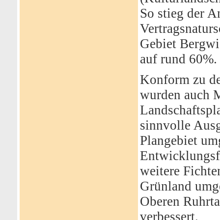
So stieg der A
Vertragsnatur
Gebiet Bergwi
auf rund 60%.
Konform zu de
wurden auch 
Landschaftspl
sinnvolle Aus
Plangebiet um
Entwicklungsf
weitere Ficht
Grünland umge
Oberen Ruhrta
verbessert.