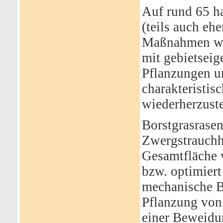
Auf rund 65 h
(teils auch e
Maßnahmen wi
mit gebietseig
Pflanzungen u
charakteristis
wiederherzuste
Borstgrasrase
Zwergstrauchh
Gesamtfläche 
bzw. optimiert
mechanische B
Pflanzung von
einer Beweidu