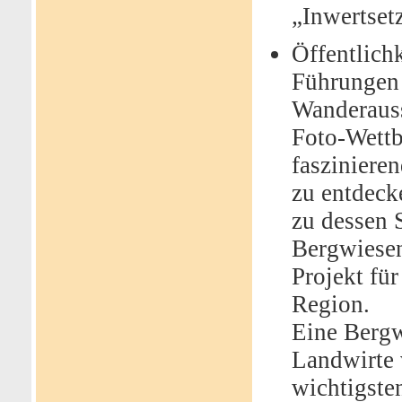
„Inwertset
Öffentlichk
Führungen 
Wanderauss
Foto-Wettb
fasziniere
zu entdeck
zu dessen 
Bergwiesen
Projekt fü
Region.
Eine Bergw
Landwirte 
wichtigste