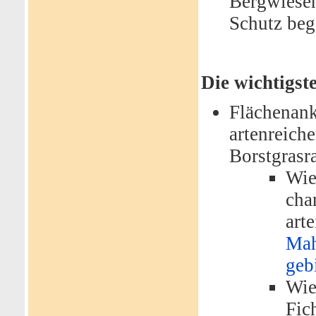
Bergwiesen
Schutz beg
Die wichtigs
Flächenan
artenreich
Borstgrasr
Wie
cha
art
Mah
geb
Wie
Fic