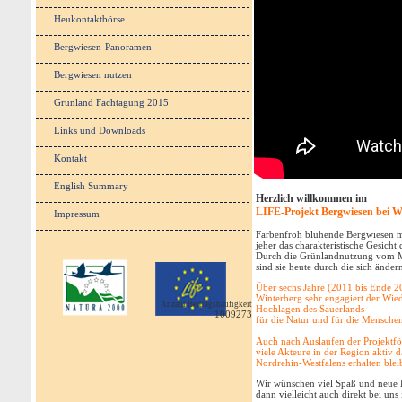
Heukontaktbörse
Bergwiesen-Panoramen
Bergwiesen nutzen
Grünland Fachtagung 2015
Links und Downloads
Kontakt
English Summary
Herzlich willkommen
im
LIFE-Projekt Bergwiesen bei W
Impressum
Farbenfroh blühende Bergwiesen mit
jeher das charakteristische Gesicht 
Durch die Grünlandnutzung vom M
sind sie heute durch die sich ände
Über sechs Jahre (2011 bis Ende 2
Winterberg sehr engagiert der Wie
Anzahl Beitragshäufigkeit
Hochlagen des Sauerlands -
1009273
für die Natur und für die Menschen
Auch nach Auslaufen der Projektfö
viele Akteure in der Region aktiv 
Nordrehin-Westfalens erhalten bleib
Wir wünschen viel Spaß und neue Er
dann vielleicht auch direkt bei un