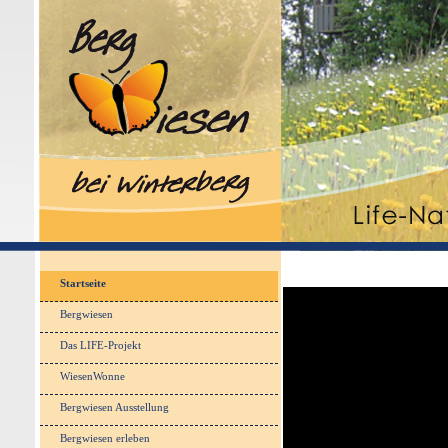
Startseite
Bergwiesen
Das LIFE-Projekt
WiesenWonne
Bergwiesen Ausstellung
Bergwiesen erleben