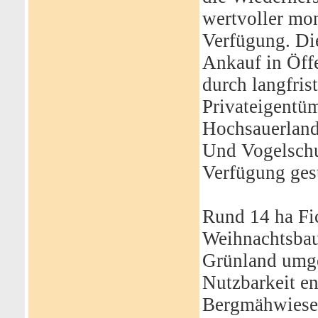
wertvoller mo
Verfügung. Di
Ankauf in Öffe
durch langfris
Privateigentü
Hochsauerland
Und Vogelschu
Verfügung gest
Rund 14 ha Fi
Weihnachtsbau
Grünland umge
Nutzbarkeit en
Bergmähwiesen