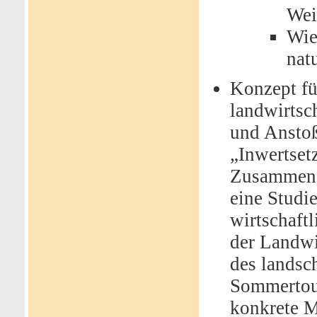
Wei
Wie
nat
Konzept fü
landwirtsc
und Anstoß
„Inwertset
Zusammen m
eine Studi
wirtschaft
der Landwi
des landsch
Sommertour
konkrete M