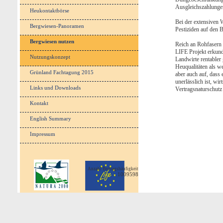
Ausgleichszahlunge
Heukontaktbörse
Bei der extensiven 
Bergwiesen-Panoramen
Pestiziden auf den 
Bergwiesen nutzen
Reich an Rohfasern 
LIFE Projekt erkun
Nutzungskonzept
Landwirte rentabler
Heuqualitäten als we
Grünland Fachtagung 2015
aber auch auf, dass
unerlässlich ist, wir
Links und Downloads
Vertragsnaturschutz 
Kontakt
English Summary
Impressum
Anzahl Beitragshäufigkeit
1009598