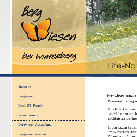
Startseite
Bergwiesen nutzen
Bergwiesen
Wiesennutzung m
Das LIFE-Projekt
Durch die tradition
das Mähen zum richt
WiesenWonne
wichtigsten Partn
Bergwiesen Ausstellung
In den letzten Jahr
um Winterberg
natu
Bergwiesen erleben
Düngebeschränkungen