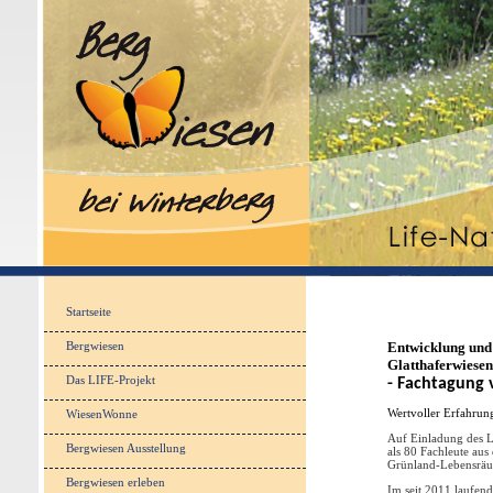
Startseite
Bergwiesen
Entwicklung und
Glatthaferwiese
Das LIFE-Projekt
- Fachtagung 
Wertvoller Erfahrun
WiesenWonne
Auf Einladung des L
Bergwiesen Ausstellung
als 80 Fachleute aus
Grünland-Lebensrä
Bergwiesen erleben
Im seit 2011 laufen