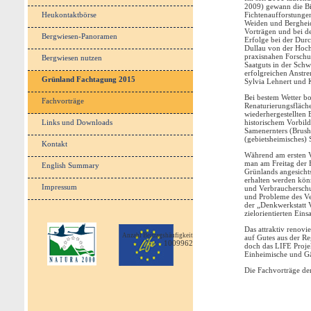
2009) gewann die Bio
Heukontaktbörse
Fichtenaufforstunge
Weiden und Bergheide
Vorträgen und bei d
Bergwiesen-Panoramen
Erfolge bei der Dur
Dullau von der Hochs
praxisnahen Forsch
Bergwiesen nutzen
Saatguts in der Schw
erfolgreichen Anstre
Grünland Fachtagung 2015
Sylvia Lehnert und 
Bei bestem Wetter b
Fachvorträge
Renaturierungsfläche
wiederhergestellten
Links und Downloads
historischem Vorbild
Samenernters (Brush-
(gebietsheimisches) 
Kontakt
Während am ersten V
man am Freitag der F
English Summary
Grünlands angesichts
erhalten werden könn
Impressum
und Verbrauchersch
und Probleme des Ve
der „Denkwerkstatt V
zielorientierten Ein
Das attraktiv renovi
Anzahl Beitragshäufigkeit
auf Gutes aus der Re
1009962
doch das LIFE Proje
Einheimische und Gäs
Die Fachvorträge de