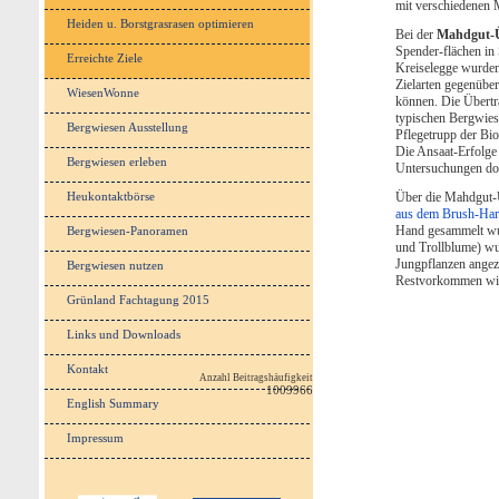
mit verschiedenen 
Heiden u. Borstgrasrasen optimieren
Bei der
Mahdgut-
Spender-flächen in 
Erreichte Ziele
Kreiselegge wurden 
Zielarten gegenübe
WiesenWonne
können. Die Übertr
typischen Bergwiese
Bergwiesen Ausstellung
Pflegetrupp der Bio
Die Ansaat-Erfolge
Bergwiesen erleben
Untersuchungen do
Heukontaktbörse
Über die Mahdgut-
aus dem Brush-Har
Hand gesammelt wur
Bergwiesen-Panoramen
und Trollblume) wu
Jungpflanzen angez
Bergwiesen nutzen
Restvorkommen wie
Grünland Fachtagung 2015
Links und Downloads
Kontakt
Anzahl Beitragshäufigkeit
1009966
English Summary
Impressum