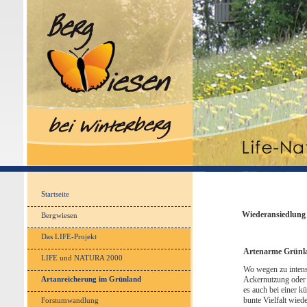
Startseite
Wiederansiedlung 
Bergwiesen
Das LIFE-Projekt
Artenarme Grünla
LIFE und NATURA 2000
Wo wegen zu intens
Artanreicherung im Grünland
Ackernutzung oder 
es auch bei einer k
bunte Vielfalt wiede
Forstumwandlung