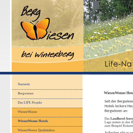
Startseite
WiesenWonne Hote
Bergwiesen
Seit der Bergwie
Das LIFE-Projekt
Hotels leckere H
Bergwiesen an:
WiesenWonne
Das
Landhotel Aste
WiesenWonne Hotels
Lage mitten in den B
zum Beispiel Kräut
WiesenWonne Qualitätsheu
Außerdem gibt es v