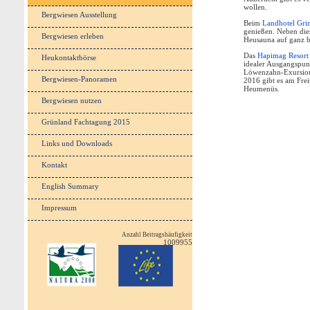
wollen.
Bergwiesen Ausstellung
Beim
Landhotel Gri
genießen. Neben die
Bergwiesen erleben
Heusauna auf ganz b
Das
Hapimag Resort
Heukontaktbörse
idealer Ausgangspun
Löwenzahn-Exursion s
Bergwiesen-Panoramen
2016 gibt es am Fre
Heumenüs.
Bergwiesen nutzen
Grünland Fachtagung 2015
Links und Downloads
Kontakt
English Summary
Impressum
Anzahl Beitragshäufigkeit
1009955