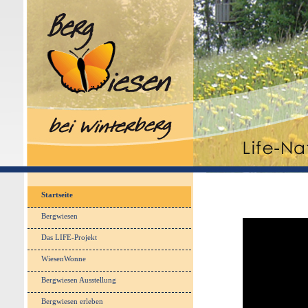
Startseite
Bergwiesen
Das LIFE-Projekt
WiesenWonne
Bergwiesen Ausstellung
Bergwiesen erleben