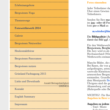
Fotos einsenden:
Erlebnisangebote
Jeder Teilnehmer da
Über einen Gewinn e
Bergwiesen-Yoga
Teilnehmers.
Senden Sie Ihre
ma
Themenwege
im
jpg- oder tif-F
bitte
per
e-Mail
an
Fotowettbewerb 2014
m.witteler@bio
Galerie
Die
Bildqualität
(Au
damit das Bild ggf.
Bergwiesen Netzwerker
Für den Wettbewerb 
Bergwiesen, Bergh
Heukontaktbörse
Die Jury wird es al
Hochsauerland (Win
Wettbewerbs entstan
Bergwiesen-Panoramen
Manche Bilder, die 
Bei Rasen, die von 
Bergwiesen nutzen
aufgedüngtes, arten
wertvolle Kleinbiot
Grünland Fachtagung 2015
artenreichen Bergm
entstanden. Grundle
dem Menüpunkt
Be
Links und Downloads
Anzahl Beitragshäufigkeit
Übrigens sind die ge
1009455
Altastenberg und a
Kontakt
(Ruhrquelle oder Be
WICHTIG!: Für Ihre
English Summary
Angaben in Ihrer e
Impressum
Angaben zu jedem 
-
Titel / Motiv
- Aufnahmeort