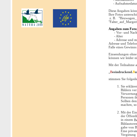
- Aufnahmedatu
Diese Angaben könne
Ihre Fotos untersch
z. B. "Heuwagen
"Falter_auf_Marger
Angaben zum Foto
- Vor- und Nachna
- Alter
- Adresse und mög
Adresse und Telef
Falle eines Gewinns
Einsendungen ohne 
können wir leider n
Mit der Teilnahme 
„
B
eeindruckend.
B
u
stimmen Sie folged
Sie erkläre
Bildern ve
Verwertungs
Personen ih
Sollten de
machen, so 
Mit der Ein
der Öffentl
in einem
Be
Bildautore
gabe von Bi
Eine priva
Vergütung f