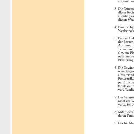
ausgeschlos
Die Nutzung
dieser Rech
allerdings 
diesen Wet
Eine Fachj
Wettbewerb
Bei der
Onl
der Besuche
Abstimmun
Teilnehmer 
Gewinn-Plat
oder mehrer
Platzierung
Die Gewinn
www.bergwi
einverstan
Presseartik
persönliche
Kontaktauf
veröffentli
Die Veranst
nicht zur 
verstoßend
Mitarbeiter
deren Fami
Der Rechtsw