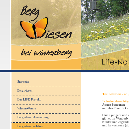
Startseite
Bergwiesen
Teilnehmen - so 
Das LIFE-Projekt
Teilnahmeberechtig
Augen begegnen
WiesenWonne
und ihre Eindrücke 
Damit jüngere und ä
Bergwiesen Ausstellung
gibt es im Wettberb
Kinder und Jugendli
und
Erwachsene (ab
Bergwiesen erleben